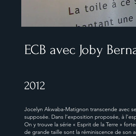
ECB avec Joby Bern
2012
Jocelyn Akwaba-Matignon transcende avec ses t
supposée. Dans l’exposition proposée, à l’espa
On y trouve la série « Esprit de la Terre » fort
de grande taille sont la réminiscence de son ap